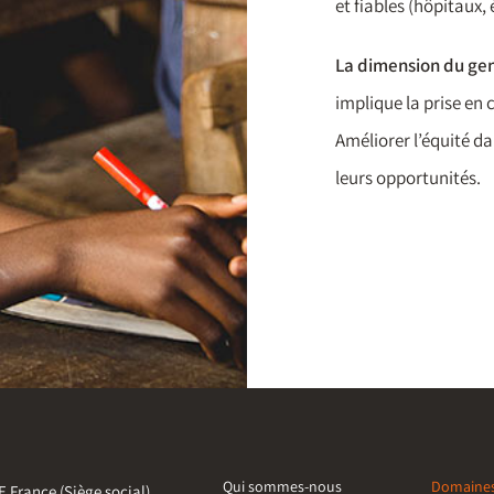
et fiables (hôpitaux,
La dimension du ge
implique la prise en 
Améliorer l’équité da
leurs opportunités.
Qui sommes-nous
Domaine
 France (Siège social)