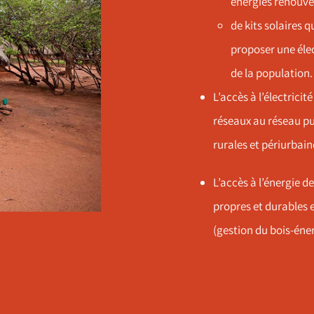
énergies renouvel
de kits solaires q
proposer une élec
de la population.
L’accès à l’électrici
réseaux au réseau pub
rurales et périurbain
L’accès à l’énergie d
propres et durables 
(gestion du bois-éner