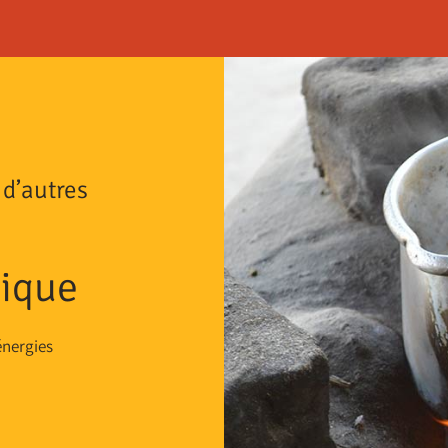
d’autres
tique
énergies