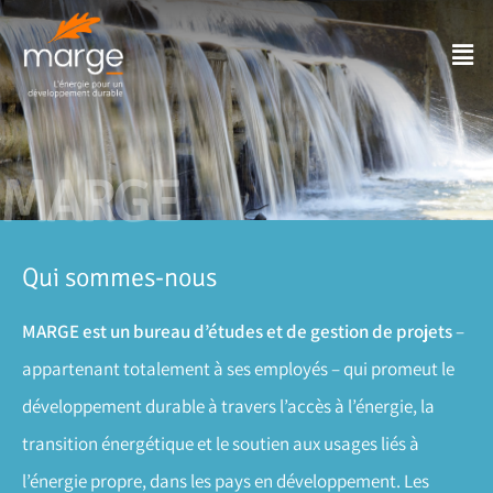
MARGE
Qui sommes-nous
MARGE est un bureau d’études et de gestion de projets
–
appartenant totalement à ses employés – qui promeut le
développement durable à travers l’accès à l’énergie, la
transition énergétique et le soutien aux usages liés à
l’énergie propre, dans les pays en développement. Les