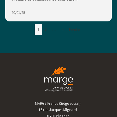
20/01/25
1
2
…
4
Next »
MARGE France (Siège social)
16 rue Jacques Mignard
31700 Blagnac