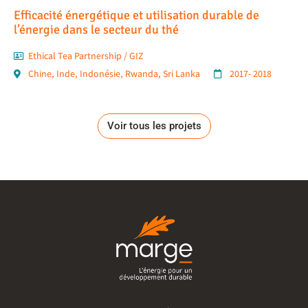
Efficacité énergétique et utilisation durable de
l’énergie dans le secteur du thé
Ethical Tea Partnership / GIZ
Chine
,
Inde
,
Indonésie
,
Rwanda
,
Sri Lanka
2017- 2018
Voir tous les projets