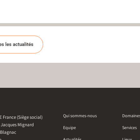
es les actualités
Qui sommes-nous
Domaine
 France (Siège social)
e Jacques Mignard
Equipe
Services
 Blagnac
e
Actualités
Lieux