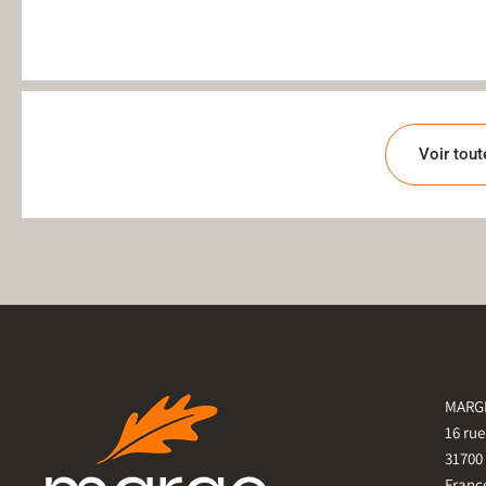
Voir tout
MARGE
16 ru
31700
Franc