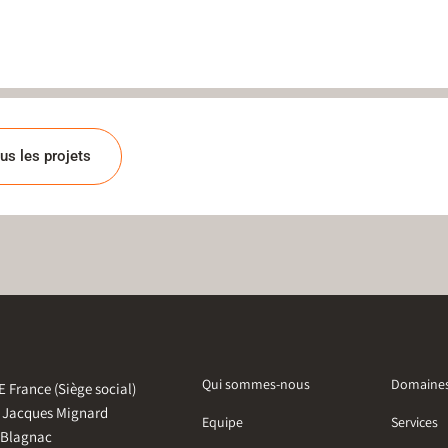
us les projets
Qui sommes-nous
Domaine
 France (Siège social)
e Jacques Mignard
Equipe
Services
 Blagnac