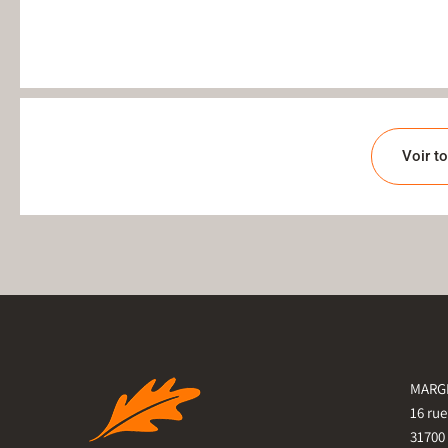
Voir to
MARGE
16 ru
31700